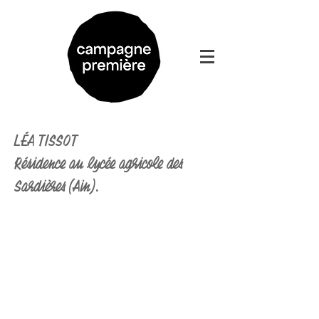
LÉA TISSOT
Résidence au lycée agricole des
Sardières (Ain).