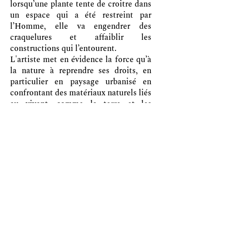
lorsqu’une plante tente de croitre dans
un espace qui a été restreint par
l’Homme, elle va engendrer des
craquelures et affaiblir les
constructions qui l’entourent.
L'artiste met en évidence la force qu’à
la nature à reprendre ses droits, en
particulier en paysage urbanisé en
confrontant des matériaux naturels liés
au vivant, comme la terre et les
plantes, à des matériaux de
construction liés au bâtit, comme le
béton le plâtre ou encore le treillis
métallique.
Site de l'artiste